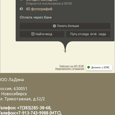
ООО ЛаДина
Россия
,
630051
.
Новосибирск
л. Трикотажная, д.52/2
Телефон:
+7(383)285-38-68
,
Телефон:
+7-913-743-9988 (МТС)
,