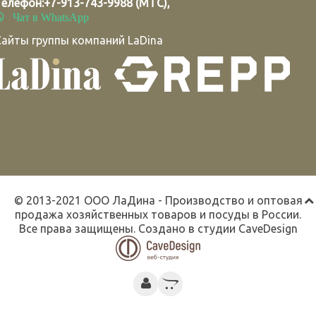
Телефон:
+7-913-743-9988 (МТС)
,
Чат в WhatsApp
Сайты группы компаний LaDina
© 2013-2021 ООО ЛаДина - Производство и оптовая
продажа хозяйственных товаров и посуды в России.
Все права защищены. Создано в студии
CaveDesign