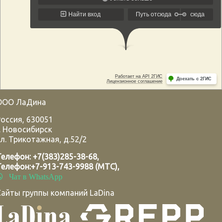
ООО ЛаДина
Россия
,
630051
.
Новосибирск
л. Трикотажная, д.52/2
Телефон:
+7(383)285-38-68
,
Телефон:
+7-913-743-9988 (МТС)
,
Чат в WhatsApp
Сайты группы компаний LaDina