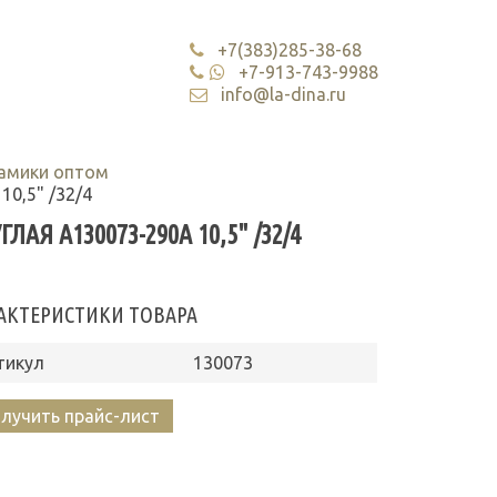
+7(383)285-38-68
+7-913-743-9988
info@la-dina.ru
рамики оптом
10,5" /32/4
Я A130073-290A 10,5" /32/4
АКТЕРИСТИКИ ТОВАРА
тикул
130073
лучить прайс-лист