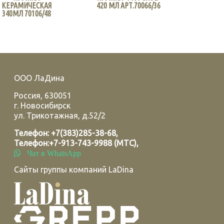
КЕРАМИЧЕСКАЯ
420 МЛ АРТ.70066/36
340МЛ 70106/48
ООО ЛаДина
Россия
,
630051
г.
Новосибирск
ул. Трикотажная, д.52/2
Телефон:
+7(383)285-38-68
,
Телефон:
+7-913-743-9988 (МТС)
,
Чат в WhatsApp
Сайты группы компаний LaDina