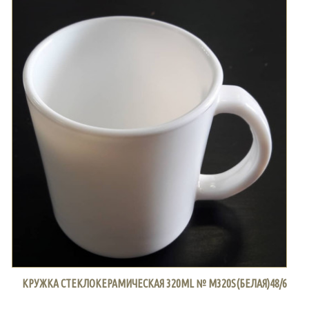
КРУЖКА СТЕКЛОКЕРАМИЧЕСКАЯ 320ML № M320S(БЕЛАЯ)48/6