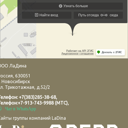
ООО ЛаДина
Россия
,
630051
.
Новосибирск
л. Трикотажная, д.52/2
Телефон:
+7(383)285-38-68
,
Телефон:
+7-913-743-9988 (МТС)
,
Чат в WhatsApp
Сайты группы компаний LaDina