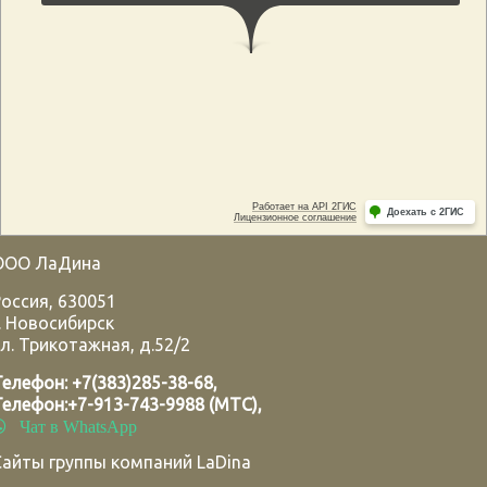
ООО ЛаДина
Россия
,
630051
.
Новосибирск
л. Трикотажная, д.52/2
Телефон:
+7(383)285-38-68
,
Телефон:
+7-913-743-9988 (МТС)
,
Чат в WhatsApp
Сайты группы компаний LaDina