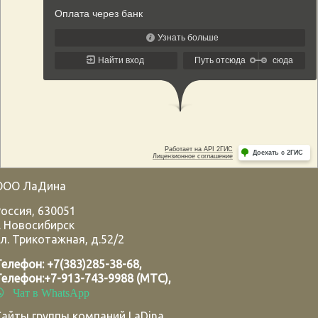
ООО ЛаДина
Россия
,
630051
.
Новосибирск
л. Трикотажная, д.52/2
Телефон:
+7(383)285-38-68
,
Телефон:
+7-913-743-9988 (МТС)
,
Чат в WhatsApp
Сайты группы компаний LaDina