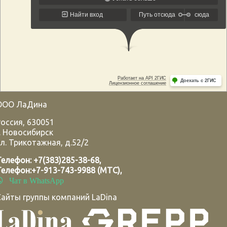
ООО ЛаДина
Россия
,
630051
.
Новосибирск
л. Трикотажная, д.52/2
Телефон:
+7(383)285-38-68
,
Телефон:
+7-913-743-9988 (МТС)
,
Чат в WhatsApp
Сайты группы компаний LaDina