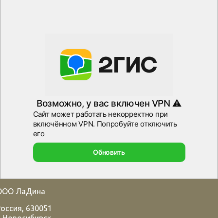
ООО ЛаДина
Россия
,
630051