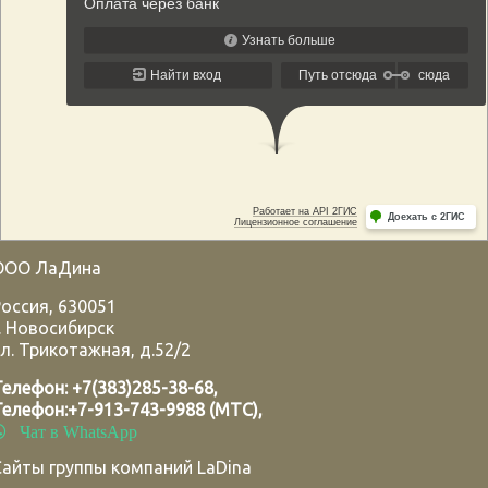
ООО ЛаДина
Россия
,
630051
.
Новосибирск
л. Трикотажная, д.52/2
Телефон:
+7(383)285-38-68
,
Телефон:
+7-913-743-9988 (МТС)
,
Чат в WhatsApp
Сайты группы компаний LaDina