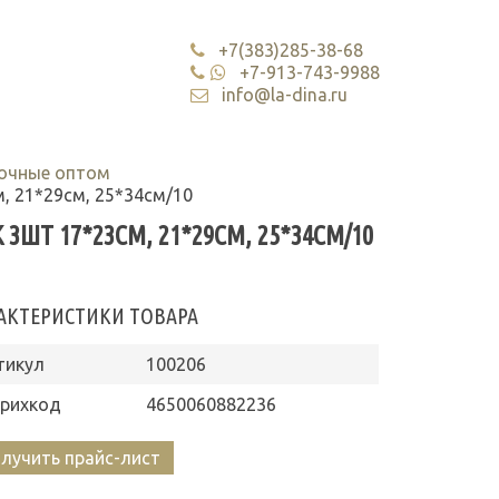
+7(383)285-38-68
+7-913-743-9988
info@la-dina.ru
очные оптом
, 21*29см, 25*34см/10
ШТ 17*23СМ, 21*29СМ, 25*34СМ/10
АКТЕРИСТИКИ ТОВАРА
тикул
100206
рихкод
4650060882236
лучить прайс-лист