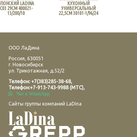
ЯПОНСКИЙ LADINA
КУХОННЫЙ
С03 29СМ 400021-
УНИВЕРСАЛЬНЫЙ
13/200/10
22,5СМ 30101-1/96/24
ООО ЛаДина
Россия
,
630051
г.
Новосибирск
ул. Трикотажная, д.52/2
Телефон:
+7(383)285-38-68
,
Телефон:
+7-913-743-9988 (МТС)
,
Чат в WhatsApp
Сайты группы компаний LaDina