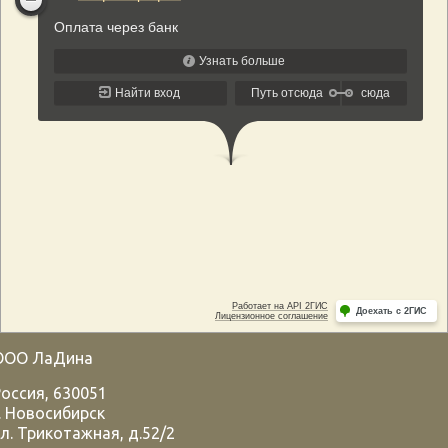
ООО ЛаДина
Россия
,
630051
.
Новосибирск
л. Трикотажная, д.52/2