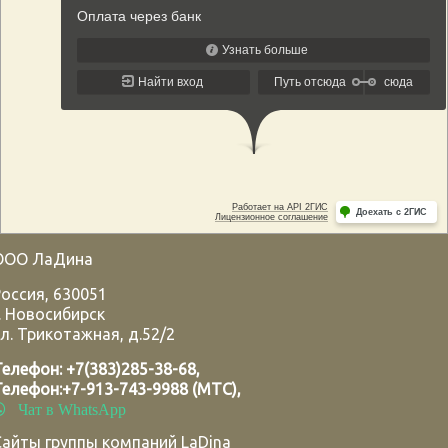
ООО ЛаДина
Россия
,
630051
.
Новосибирск
л. Трикотажная, д.52/2
Телефон:
+7(383)285-38-68
,
Телефон:
+7-913-743-9988 (МТС)
,
Чат в WhatsApp
Сайты группы компаний LaDina