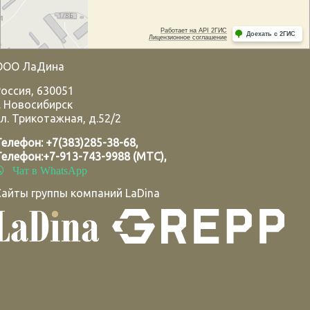
ООО ЛаДина
Россия
,
630051
.
Новосибирск
л. Трикотажная, д.52/2
Телефон:
+7(383)285-38-68
,
Телефон:
+7-913-743-9988 (МТС)
,
Чат в WhatsApp
Сайты группы компаний LaDina