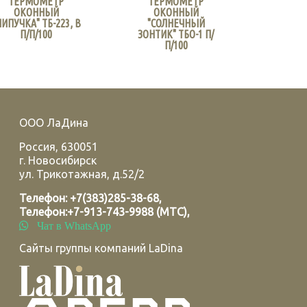
ТЕРМОМЕТР
ТЕРМОМЕТР
ОКОННЫЙ
ОКОННЫЙ
ЛИПУЧКА" ТБ-223, В
"СОЛНЕЧНЫЙ
П/П/100
ЗОНТИК" ТБО-1 П/
П/100
ООО ЛаДина
Россия
,
630051
г.
Новосибирск
ул. Трикотажная, д.52/2
Телефон:
+7(383)285-38-68
,
Телефон:
+7-913-743-9988 (МТС)
,
Чат в WhatsApp
Сайты группы компаний LaDina