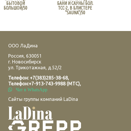
БЫТОВОЙ
БАНИ И САУНЫ БОЛ.
БОЛЬШОЙ/50
ТСС-2, В БЛИСТЕРЕ
"SAUNA"/50
ООО ЛаДина
Россия
,
630051
г.
Новосибирск
ул. Трикотажная, д.52/2
Телефон:
+7(383)285-38-68
,
Телефон:
+7-913-743-9988 (МТС)
,
Чат в WhatsApp
Сайты группы компаний LaDina