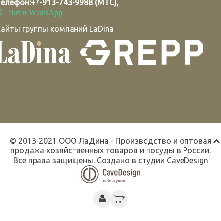
Телефон:
+7-913-743-9988 (МТС)
,
Чат в WhatsApp
Сайты группы компаний LaDina
© 2013-2021 ООО ЛаДина - Производство и оптовая
продажа хозяйственных товаров и посуды в России.
Все права защищены. Создано в студии
CaveDesign