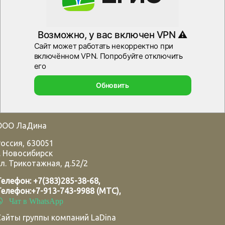
ООО ЛаДина
Россия
,
630051
.
Новосибирск
л. Трикотажная, д.52/2
Телефон:
+7(383)285-38-68
,
Телефон:
+7-913-743-9988 (МТС)
,
Чат в WhatsApp
Сайты группы компаний LaDina