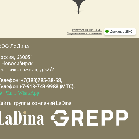
ООО ЛаДина
Россия
,
630051
.
Новосибирск
л. Трикотажная, д.52/2
Телефон:
+7(383)285-38-68
,
Телефон:
+7-913-743-9988 (МТС)
,
Чат в WhatsApp
Сайты группы компаний LaDina