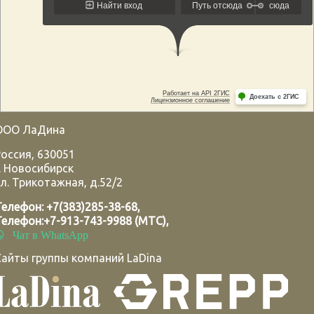
ООО ЛаДина
Россия
,
630051
.
Новосибирск
л. Трикотажная, д.52/2
Телефон:
+7(383)285-38-68
,
Телефон:
+7-913-743-9988 (МТС)
,
Чат в WhatsApp
Сайты группы компаний LaDina