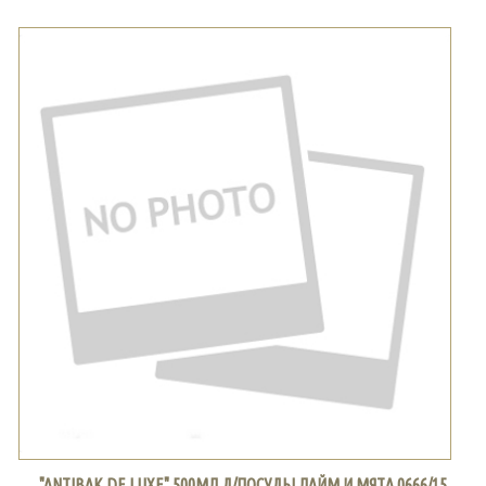
"ANTIBAK DE LUXE" 500МЛ Д/ПОСУДЫ ЛАЙМ И МЯТА 0666/15