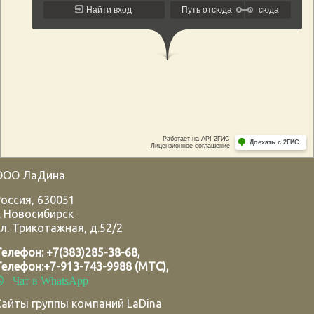
ООО ЛаДина
Россия
,
630051
.
Новосибирск
л. Трикотажная, д.52/2
Телефон:
+7(383)285-38-68
,
Телефон:
+7-913-743-9988 (МТС)
,
Чат в WhatsApp
Сайты группы компаний LaDina