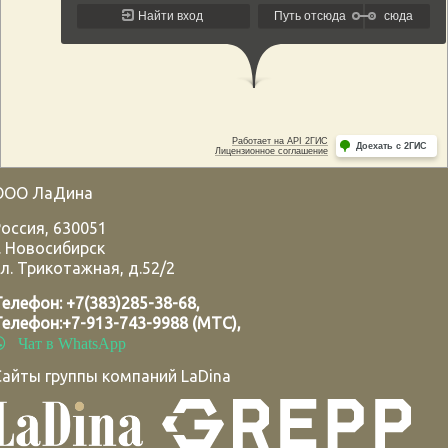
ООО ЛаДина
Россия
,
630051
.
Новосибирск
л. Трикотажная, д.52/2
Телефон:
+7(383)285-38-68
,
Телефон:
+7-913-743-9988 (МТС)
,
Чат в WhatsApp
Сайты группы компаний LaDina