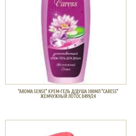
"AROMA SENSE" КРЕМ-ГЕЛЬ Д/ДУША 300МЛ "CARESS"
ЖЕМЧУЖНЫЙ ЛОТОС 0499/24