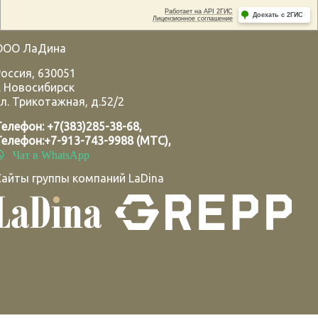
ООО ЛаДина
Россия
,
630051
.
Новосибирск
л. Трикотажная, д.52/2
Телефон:
+7(383)285-38-68
,
Телефон:
+7-913-743-9988 (МТС)
,
Чат в WhatsApp
Сайты группы компаний LaDina