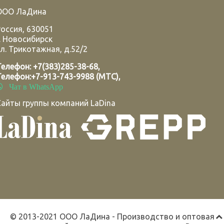
ООО ЛаДина
Россия
,
630051
.
Новосибирск
л. Трикотажная, д.52/2
Телефон:
+7(383)285-38-68
,
Телефон:
+7-913-743-9988 (МТС)
,
Чат в WhatsApp
Сайты группы компаний LaDina
© 2013-2021 ООО ЛаДина - Производство и оптовая