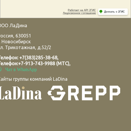
ООО ЛаДина
Россия
,
630051
.
Новосибирск
л. Трикотажная, д.52/2
Телефон:
+7(383)285-38-68
,
Телефон:
+7-913-743-9988 (МТС)
,
Чат в WhatsApp
Сайты группы компаний LaDina