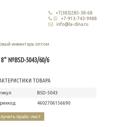
+7(383)285-38-68
+7-913-743-9988
info@la-dina.ru
овый инвентарь оптом
" №BSD-5043/60/6
АКТЕРИСТИКИ ТОВАРА
тикул
BSD-5043
рихкод
4602706156690
лучить прайс-лист