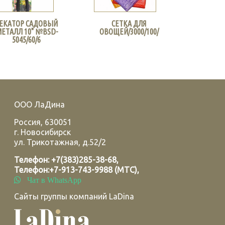
ЕКАТОР САДОВЫЙ
СЕТКА ДЛЯ
ЕТАЛЛ 10" №BSD-
ОВОЩЕЙ/3000/100/
5045/60/6
ООО ЛаДина
Россия
,
630051
г.
Новосибирск
ул. Трикотажная, д.52/2
Телефон:
+7(383)285-38-68
,
Телефон:
+7-913-743-9988 (МТС)
,
Чат в WhatsApp
Сайты группы компаний LaDina