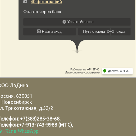
ООО ЛаДина
Россия
,
630051
.
Новосибирск
л. Трикотажная, д.52/2
Телефон:
+7(383)285-38-68
,
Телефон:
+7-913-743-9988 (МТС)
,
Чат в WhatsApp