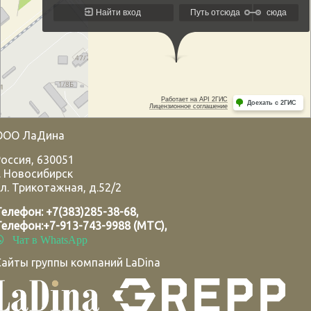
ООО ЛаДина
Россия
,
630051
.
Новосибирск
л. Трикотажная, д.52/2
Телефон:
+7(383)285-38-68
,
Телефон:
+7-913-743-9988 (МТС)
,
Чат в WhatsApp
Сайты группы компаний LaDina