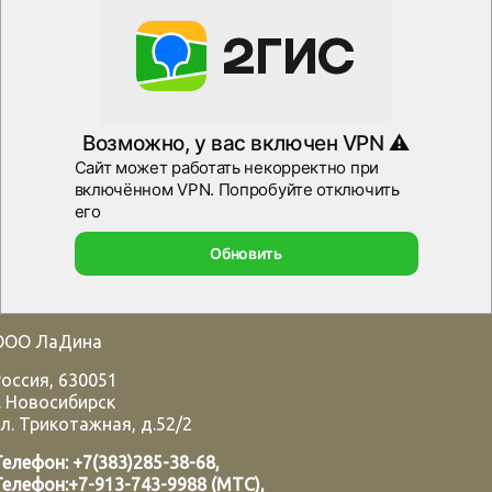
ООО ЛаДина
Россия
,
630051
.
Новосибирск
л. Трикотажная, д.52/2
Телефон:
+7(383)285-38-68
,
Телефон:
+7-913-743-9988 (МТС)
,