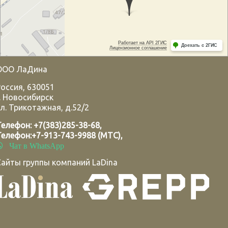
ООО ЛаДина
Россия
,
630051
.
Новосибирск
л. Трикотажная, д.52/2
Телефон:
+7(383)285-38-68
,
Телефон:
+7-913-743-9988 (МТС)
,
Чат в WhatsApp
Сайты группы компаний LaDina