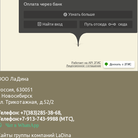
ООО ЛаДина
Россия
,
630051
.
Новосибирск
л. Трикотажная, д.52/2
Телефон:
+7(383)285-38-68
,
Телефон:
+7-913-743-9988 (МТС)
,
Чат в WhatsApp
Сайты группы компаний LaDina