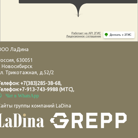
ООО ЛаДина
Россия
,
630051
.
Новосибирск
л. Трикотажная, д.52/2
Телефон:
+7(383)285-38-68
,
Телефон:
+7-913-743-9988 (МТС)
,
Чат в WhatsApp
Сайты группы компаний LaDina