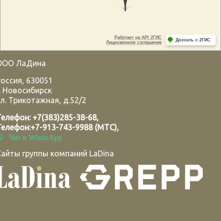
ООО ЛаДина
Россия
,
630051
.
Новосибирск
л. Трикотажная, д.52/2
Телефон:
+7(383)285-38-68
,
Телефон:
+7-913-743-9988 (МТС)
,
Чат в WhatsApp
Сайты группы компаний LaDina