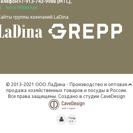
Телефон:
+7-913-743-9988 (МТС)
,
Чат в WhatsApp
Сайты группы компаний LaDina
© 2013-2021 ООО ЛаДина - Производство и оптовая
продажа хозяйственных товаров и посуды в России.
Все права защищены. Создано в студии
CaveDesign