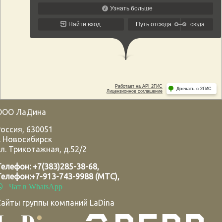
ООО ЛаДина
Россия
,
630051
.
Новосибирск
л. Трикотажная, д.52/2
Телефон:
+7(383)285-38-68
,
Телефон:
+7-913-743-9988 (МТС)
,
Чат в WhatsApp
Сайты группы компаний LaDina