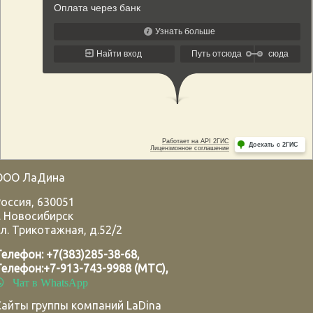
ООО ЛаДина
Россия
,
630051
.
Новосибирск
л. Трикотажная, д.52/2
Телефон:
+7(383)285-38-68
,
Телефон:
+7-913-743-9988 (МТС)
,
Чат в WhatsApp
Сайты группы компаний LaDina