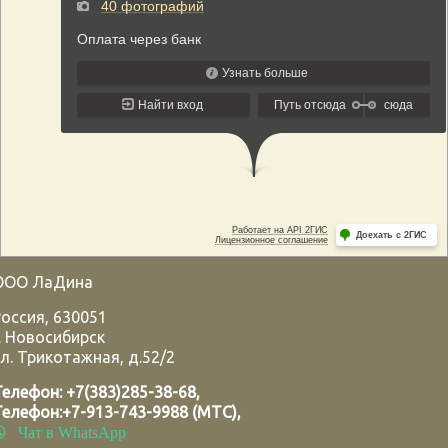
ООО ЛаДина
Россия
,
630051
.
Новосибирск
л. Трикотажная, д.52/2
Телефон:
+7(383)285-38-68
,
Телефон:
+7-913-743-9988 (МТС)
,
Чат в WhatsApp