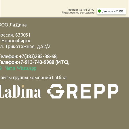
ООО ЛаДина
Россия
,
630051
.
Новосибирск
л. Трикотажная, д.52/2
Телефон:
+7(383)285-38-68
,
Телефон:
+7-913-743-9988 (МТС)
,
Чат в WhatsApp
Сайты группы компаний LaDina