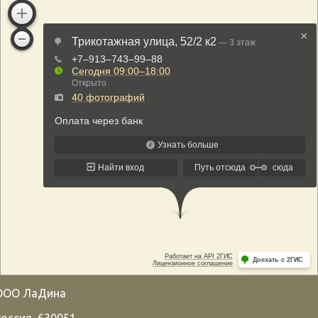
ООО ЛаДина