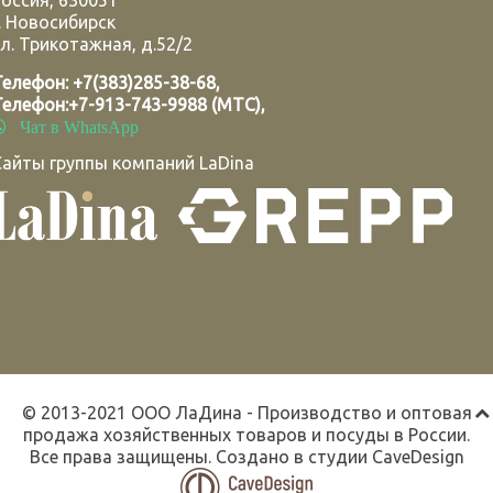
Россия
,
630051
.
Новосибирск
л. Трикотажная, д.52/2
Телефон:
+7(383)285-38-68
,
Телефон:
+7-913-743-9988 (МТС)
,
Чат в WhatsApp
Сайты группы компаний LaDina
© 2013-2021 ООО ЛаДина - Производство и оптовая
продажа хозяйственных товаров и посуды в России.
Все права защищены. Создано в студии
CaveDesign