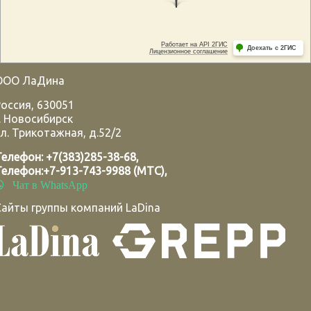
ООО ЛаДина
Россия
,
630051
.
Новосибирск
л. Трикотажная, д.52/2
Телефон:
+7(383)285-38-68
,
Телефон:
+7-913-743-9988 (МТС)
,
Чат в WhatsApp
Сайты группы компаний LaDina