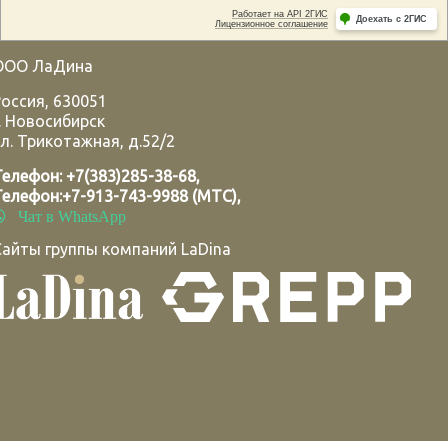
ООО ЛаДина
Россия
,
630051
.
Новосибирск
л. Трикотажная, д.52/2
Телефон:
+7(383)285-38-68
,
Телефон:
+7-913-743-9988 (МТС)
,
Чат в WhatsApp
Сайты группы компаний LaDina