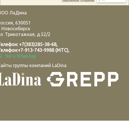
ООО ЛаДина
Россия
,
630051
.
Новосибирск
л. Трикотажная, д.52/2
Телефон:
+7(383)285-38-68
,
Телефон:
+7-913-743-9988 (МТС)
,
Чат в WhatsApp
Сайты группы компаний LaDina