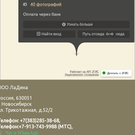
ООО ЛаДина
Россия
,
630051
.
Новосибирск
л. Трикотажная, д.52/2
Телефон:
+7(383)285-38-68
,
Телефон:
+7-913-743-9988 (МТС)
,
Чат в WhatsApp