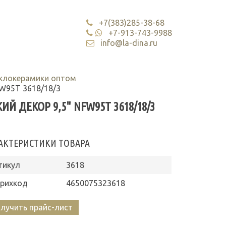
+7(383)285-38-68
+7-913-743-9988
info@la-dina.ru
еклокерамики оптом
FW95T 3618/18/3
 ДЕКОР 9,5" NFW95T 3618/18/3
АКТЕРИСТИКИ ТОВАРА
тикул
3618
рихкод
4650075323618
лучить прайс-лист