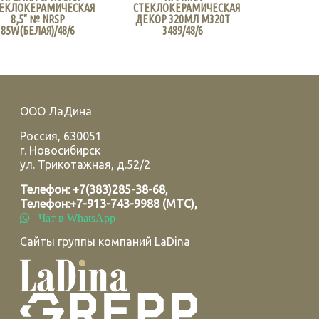
ЕКЛОКЕРАМИЧЕСКАЯ
СТЕКЛОКЕРАМИЧЕСКАЯ
8,5" № NRSP
ДЕКОР 320МЛ M320T
85W(БЕЛАЯ)/48/6
3489/48/6
ООО ЛаДина
Россия
,
630051
г.
Новосибирск
ул. Трикотажная, д.52/2
Телефон:
+7(383)285-38-68
,
Телефон:
+7-913-743-9988 (МТС)
,
Чат в WhatsApp
Сайты группы компаний LaDina