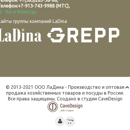
Телефон:
+7(383)285-38-68
,
Телефон:
+7-913-743-9988 (МТС)
,
Чат в WhatsApp
Сайты группы компаний LaDina
© 2013-2021 ООО ЛаДина - Производство и оптовая
продажа хозяйственных товаров и посуды в России.
Все права защищены. Создано в студии
CaveDesign