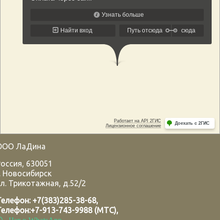
ООО ЛаДина
Россия
,
630051
.
Новосибирск
л. Трикотажная, д.52/2
Телефон:
+7(383)285-38-68
,
Телефон:
+7-913-743-9988 (МТС)
,