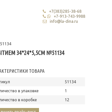
+7(383)285-38-68
+7-913-743-9988
info@la-dina.ru
№51134
ТИЕМ 34*24*5,5СМ №51134
АКТЕРИСТИКИ ТОВАРА
тикул
51134
личество в упаковке
1
личество в коробке
12
лучить прайс-лист