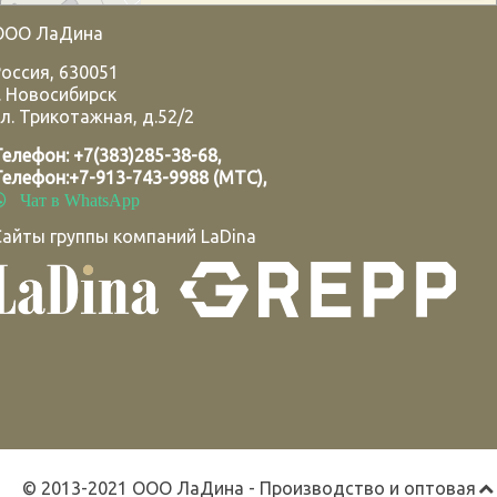
ООО ЛаДина
Россия
,
630051
.
Новосибирск
л. Трикотажная, д.52/2
Телефон:
+7(383)285-38-68
,
Телефон:
+7-913-743-9988 (МТС)
,
Чат в WhatsApp
Сайты группы компаний LaDina
© 2013-2021 ООО ЛаДина - Производство и оптовая