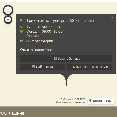
ООО ЛаДина